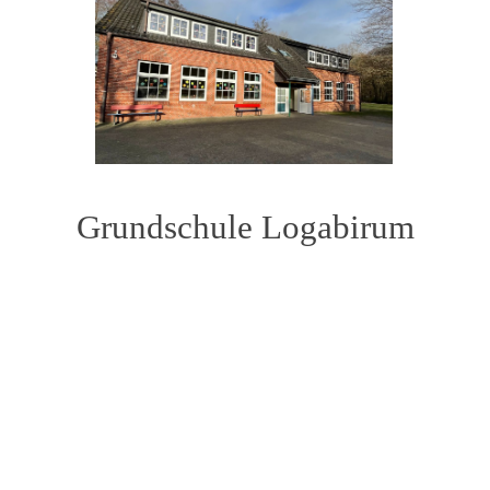
Grundschule L
ogabirum