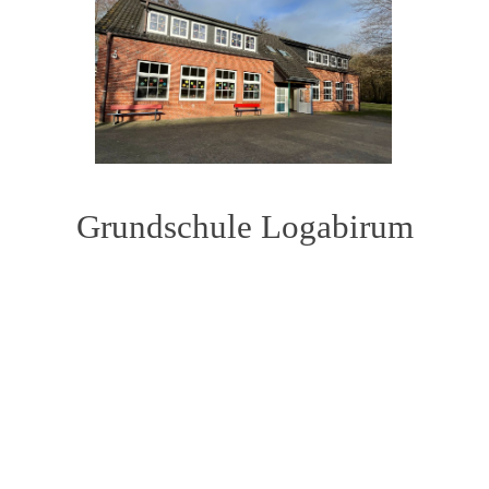
Grundschule L
ogabirum